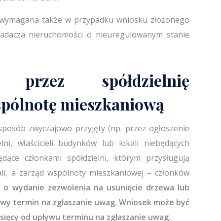
st wymagana także w przypadku wniosku złożonego
iadacza nieruchomości o nieuregulowanym stanie
przez spółdzielnię
spólnotę mieszkaniową
sposób zwyczajowo przyjęty (np. przez ogłoszenie
lni, właścicieli budynków lub lokali niebędących
ędące członkami spółdzielni, którym przysługują
ali, a zarząd wspólnoty mieszkaniowej – członków
u o wydanie zezwolenia na usunięcie drzewa lub
owy termin na zgłaszanie uwag. Wniosek może być
esięcy od upływu terminu na zgłaszanie uwag.