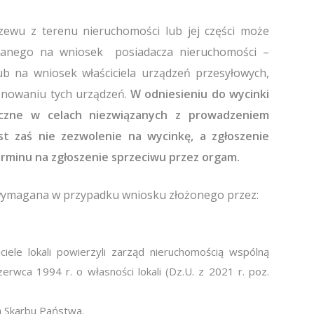
rzewu z terenu nieruchomości lub jej części może
danego na wniosek posiadacza nieruchomości –
lub na wniosek właściciela urządzeń przesyłowych,
jonowaniu tych urządzeń.
W odniesieniu do wycinki
czne w celach niezwiązanych z prowadzeniem
est zaś nie zezwolenie na wycinkę, a zgłoszenie
erminu na zgłoszenie sprzeciwu przez orgam.
t wymagana w przypadku wniosku złożonego przez:
iele lokali powierzyli zarząd nieruchomością wspólną
erwca 1994 r. o własności lokali (Dz.U. z 2021 r. poz.
ą Skarbu Państwa.