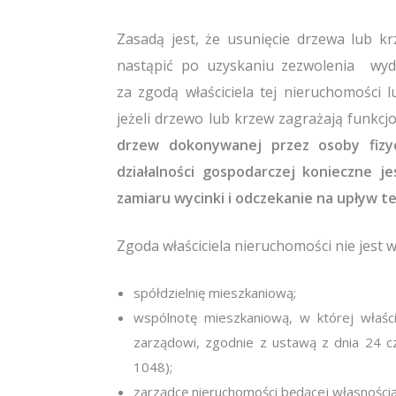
Zasadą jest, że usunięcie drzewa lub k
nastąpić po uzyskaniu zezwolenia wy
za zgodą właściciela tej nieruchomości 
jeżeli drzewo lub krzew zagrażają funkc
drzew dokonywanej przez osoby fizy
działalności gospodarczej konieczne j
zamiaru wycinki i odczekanie na upływ t
Zgoda właściciela nieruchomości nie jes
spółdzielnię mieszkaniową;
wspólnotę mieszkaniową, w której właścic
zarządowi, zgodnie z ustawą z dnia 24 cz
1048);
zarządcę nieruchomości będącej własności