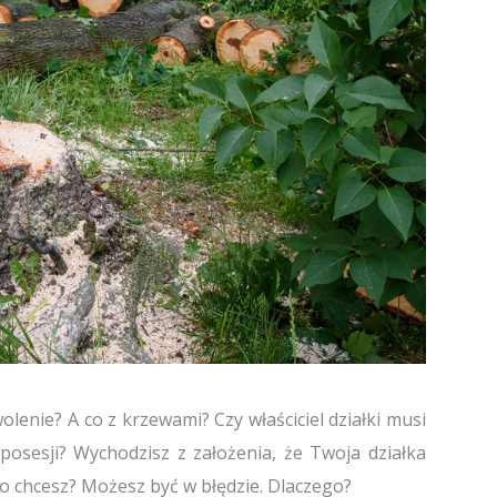
lenie? A co z krzewami? Czy właściciel działki musi
osesji? Wychodzisz z założenia, że Twoja działka
co chcesz? Możesz być w błędzie. Dlaczego?