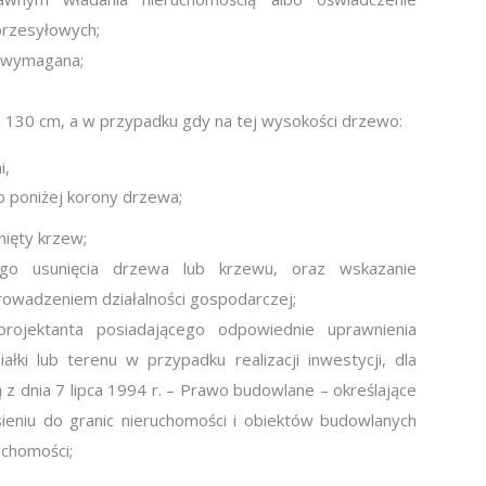
przesyłowych;
st wymagana;
 130 cm, a w przypadku gdy na tej wysokości drzewo:
i,
o poniżej korony drzewa;
nięty krzew;
ego usunięcia drzewa lub krzewu, oraz wskazanie
prowadzeniem działalności gospodarczej;
ojektanta posiadającego odpowiednie uprawnienia
ki lub terenu w przypadku realizacji inwestycji, dla
z dnia 7 lipca 1994 r. – Prawo budowlane – określające
eniu do granic nieruchomości i obiektów budowlanych
uchomości;