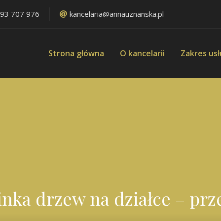
93 707 976
kancelaria@annauznanska.pl
Strona główna
O kancelarii
Zakres us
nka drzew na działce – prz