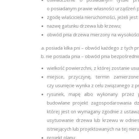
o posiadanym prawie własności urządzeń 
zgodę właściciela nieruchomości, jeżeli je
nazwę gatunku drzewa lub krzewu;
obwód pnia drzewa mierzony na wysokości
posiada kilka pni – obwód każdego z tych pn
nie posiada pnia – obwód pnia bezpośredni
wielkość powierzchni, z której zostanie usu
miejsce, przyczynę, termin zamierzon
czy usunięcie wynika z celu związanego z 
rysunek, mapę albo wykonany przez pr
budowlane projekt zagospodarowania dział
której jest on wymagany zgodnie z ustawą 
usytuowanie drzewa lub krzewu w odniesi
istniejących lub projektowanych na tej nier
projekt planu: